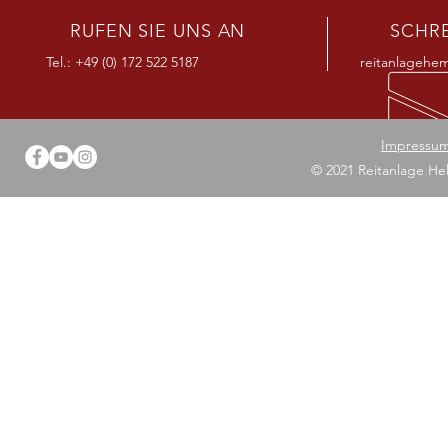
RUFEN SIE UNS AN
SCHRE
Tel.: +49 (0) 172 522 5187
reitanlagehe
Impressu
© 2021 Reitanlage Hel