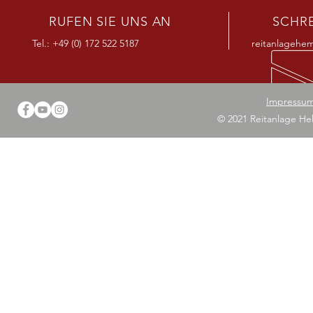
RUFEN SIE UNS AN
SCHRE
Tel.: +49 (0) 172 522 5187
reitanlagehe
Impressu
© 2021 Reitanlage Hel