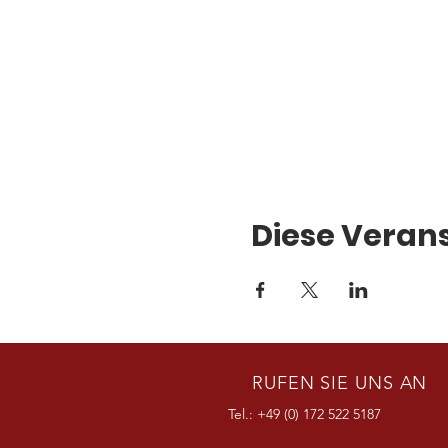
Diese Verans
RUFEN SIE UNS AN
Tel.: +49 (0) 172 522 5187