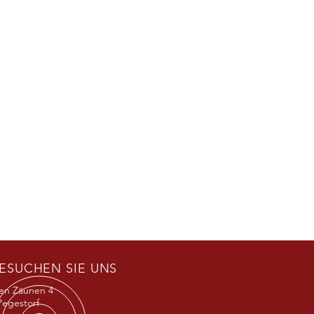
ESUCHEN SIE UNS
en Zäunen 4
Pegestorf