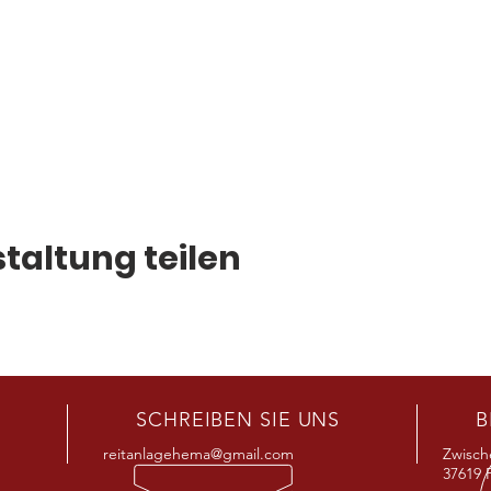
taltung teilen
SCHREIBEN SIE UNS
B
reitanlagehema@gmail.com
Zwisch
37619 