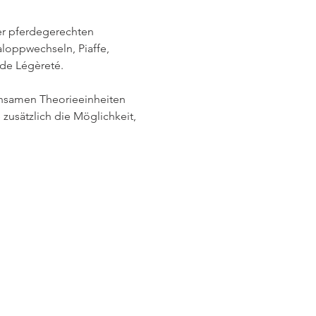
er pferdegerechten 
loppwechseln, Piaffe, 
 de Légèreté.
einsamen Theorieeinheiten 
 zusätzlich die Möglichkeit, 